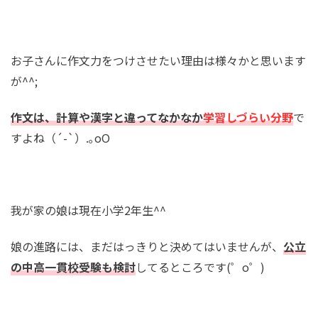
お子さんに作文力をつけさせたい理由は様々かと思います
が^^;
作文は、計算や漢字と違ってなかなか
学習しづらい分野
で
すよね（´-`）.｡oO
我が家の娘は現在小学2年生^^
娘の進路には、まだはっきりと決めてはいませんが、
公立
の中高一貫校受験も検討
してるところです(゜o゜)