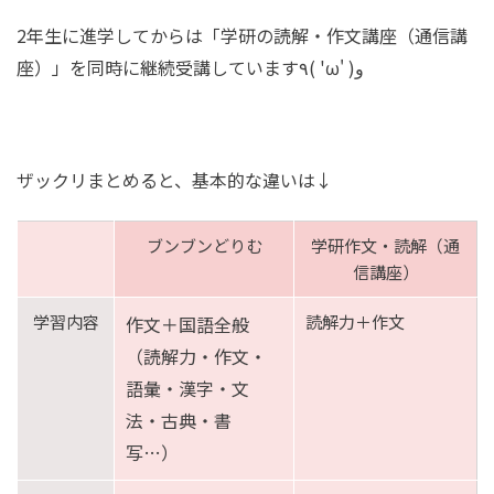
2年生に進学してからは「学研の読解・作文講座（通信講
座）」を同時に継続受講しています٩( 'ω' )و
ザックリまとめると、基本的な違いは↓
ブンブンどりむ
学研作文・読解（通
信講座）
学習内容
読解力＋作文
作文＋国語全般
（読解力・作文・
語彙・漢字・文
法・古典・書
写…）