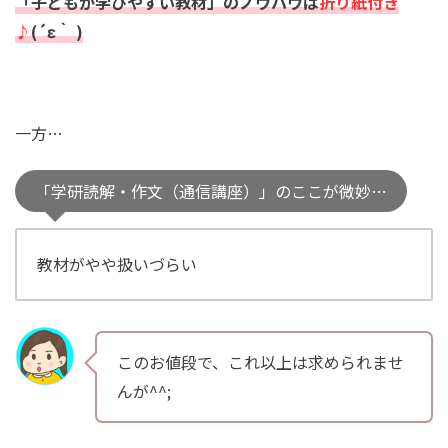
「子どもが学びやすい教材」のノウハウは
折り紙付き
♪
(´ε｀ )
一方…
「学研読解・作文（通信講座）」のここが微妙…
教材がやや扱いづらい
このお値段で、これ以上は求められませ
んが^^;