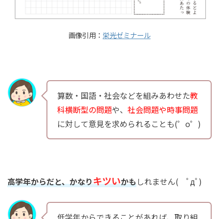
画像引用：
栄光ゼミナール
算数・国語・社会などを組みあわせた
教
科横断型の問題
や、
社会問題や時事問題
に対して意見を求められることも(゜o゜)
キツい
高学年からだと、かなり
かも
しれません( ﾟдﾟ)
低学年からできることがあれば、取り組