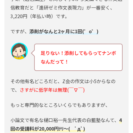
信教育だと「進研ゼミ作文表現力」が一番安く、
3,220円（年払い時）です。
ですが、
添削がなんと2ヶ月に1回(゜o゜)
足りない！添削してもらってナンボ
なんだって！
その他有名どころだと、Z会の作文は小5からなの
で、
さすがに低学年は無理(￣∇￣)
もっと専門的なところいくらでもありますが、
小論文で有名な樋口裕一先生代表の白藍塾なんて、
4
回の受講料が20,000円ﾅﾘ〜( ﾟдﾟ)