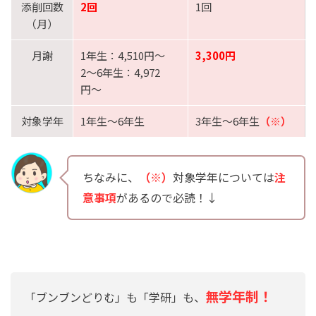
添削回数
2回
1回
（月）
月謝
1年生：4,510円〜
3,300円
2〜6年生：4,972
円〜
対象学年
1年生〜6年生
3年生〜6年生
（※）
ちなみに、
（※）
対象学年については
注
意事項
があるので必読！↓
無学年制！
「ブンブンどりむ」も「学研」も、