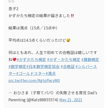
息子2
かずかたち検定の結果が届きました
結果は満点（15点／15点中）
平均点は14.5点くらいだったけど
何はともあれ、人生で初めての合格証は嬉しいです
ね
#かずかたち検定
#かず・かたち検定
#算数検定
#数学検定
#日本数学検定協会
#合格証
#シルバース
ター
#ゴールドスター
#満点
pic.twitter.com/RgtqPacyM0
— おひさま（子育てパパ）の失敗させる育児 Dad’s
Parenting (@Katz88855574)
May 21, 2021