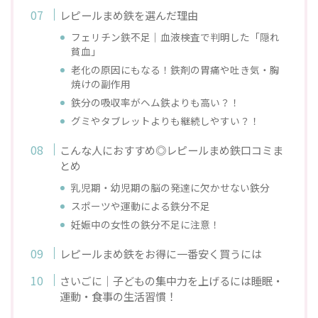
レピールまめ鉄を選んだ理由
フェリチン鉄不足｜血液検査で判明した「隠れ
貧血」
老化の原因にもなる！鉄剤の胃痛や吐き気・胸
焼けの副作用
鉄分の吸収率がヘム鉄よりも高い？！
グミやタブレットよりも継続しやすい？！
こんな人におすすめ◎レピールまめ鉄口コミま
とめ
乳児期・幼児期の脳の発達に欠かせない鉄分
スポーツや運動による鉄分不足
妊娠中の女性の鉄分不足に注意！
レピールまめ鉄をお得に一番安く買うには
さいごに｜子どもの集中力を上げるには睡眠・
運動・食事の生活習慣！