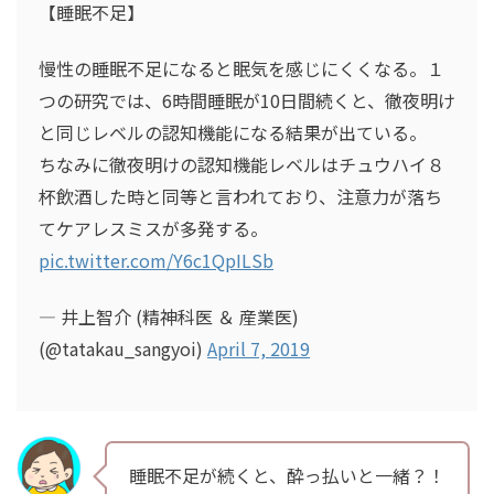
【睡眠不足】
慢性の睡眠不足になると眠気を感じにくくなる。１
つの研究では、6時間睡眠が10日間続くと、徹夜明け
と同じレベルの認知機能になる結果が出ている。
ちなみに徹夜明けの認知機能レベルはチュウハイ８
杯飲酒した時と同等と言われており、注意力が落ち
てケアレスミスが多発する。
pic.twitter.com/Y6c1QpILSb
— 井上智介 (精神科医 ＆ 産業医)
(@tatakau_sangyoi)
April 7, 2019
睡眠不足が続くと、酔っ払いと一緒？！